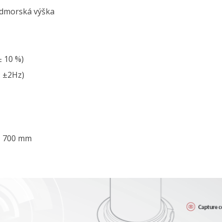
nadmorská výška
± 10 %)
: ±2Hz)
× 700 mm