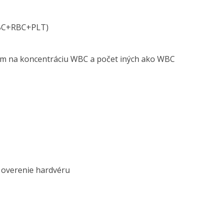
0WBC+RBC+PLT)
om na koncentráciu WBC a počet iných ako WBC
 overenie hardvéru