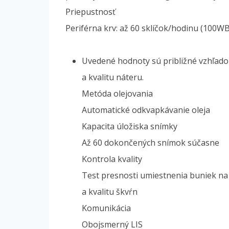
Priepustnosť
Periférna krv: až 60 sklíčok/hodinu (10
Uvedené hodnoty sú približné vzhľad
a kvalitu náteru.
Metóda olejovania
Automatické odkvapkávanie oleja
Kapacita úložiska snímky
Až 60 dokončených snímok súčasne
Kontrola kvality
Test presnosti umiestnenia buniek na
a kvalitu škvŕn
Komunikácia
Obojsmerný LIS