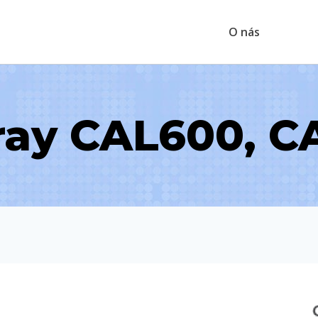
O nás
ray CAL600, C