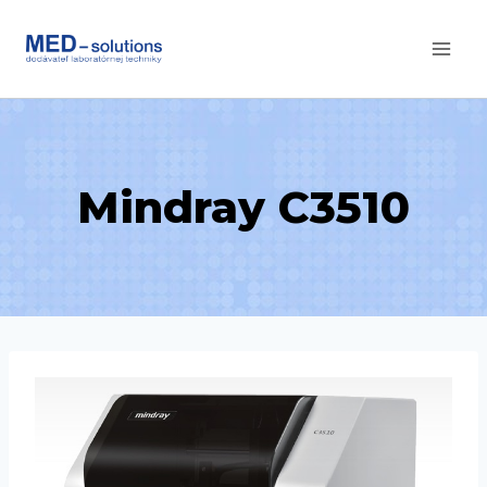
Skip
to
content
Mindray C3510