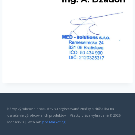
Názvy výrobcov a produktov sú registrované značky a slúžia iba na
označenie výrobcov a ich produktov | Všetky práva vyhradené © 2026
Medservis | Web od:
Jaro Marketing