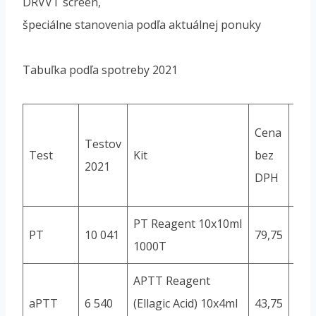
DRVVT screen,
špeciálne stanovenia podľa aktuálnej ponuky
Tabuľka podľa spotreby 2021
Poč
Cena
Testov
tes
Test
Kit
bez
2021
zo
DPH
set
PT Reagent 10x10ml
PT
10 041
79,75
100
1000T
APTT Reagent
aPTT
6 540
(Ellagic Acid) 10x4ml
43,75
800