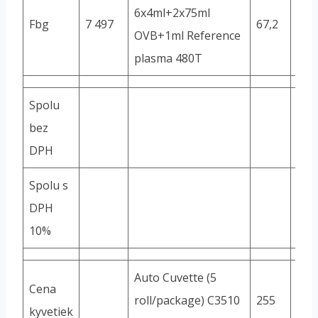
6x4ml+2x75ml
Fbg
7 497
67,2
480
OVB+1ml Reference
plasma 480T
Spolu
bez
DPH
Spolu s
DPH
10%
Auto Cuvette (5
Cena
roll/package) C3510
255
kyvetiek