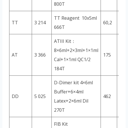
800T
TT Reagent 10x5ml
TT
3 214
60,2
666
666T
ATIII Kit：
8×6ml+2×3ml+1×1ml
AT
3 366
175
184
Cal+1×1ml QC1/2
184T
D-Dimer kit 4×6ml
Buffer+6×4ml
DD
5 025
462
270
Latex+2×6ml Dil
270T
FIB Kit