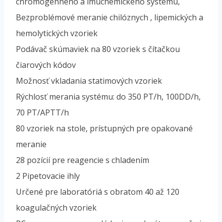
chromogénneho a imuchemického systému,
Bezproblémové meranie chilóznych , lipemických a
hemolytických vzoriek
Podávač skúmaviek na 80 vzoriek s čítačkou
čiarových kódov
Možnosť vkladania statimových vzoriek
Rýchlosť merania systému: do 350 PT/h, 100DD/h,
70 PT/APTT/h
80 vzoriek na stole, prístupných pre opakované
meranie
28 pozícií pre reagencie s chladením
2 Pipetovacie ihly
Určené pre laboratóriá s obratom 40 až 120
koagulačných vzoriek