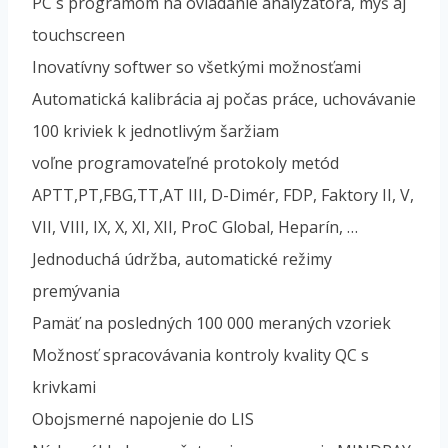
PC s programom na ovládanie analyzátora, myš aj
touchscreen
Inovatívny softwer so všetkými možnosťami
Automatická kalibrácia aj počas práce, uchovávanie
100 kriviek k jednotlivým šaržiam
voľne programovateľné protokoly metód
APTT,PT,FBG,TT,AT III, D-Dimér, FDP, Faktory II, V,
VII, VIII, IX, X, XI, XII, ProC Global, Heparín, …
Jednoduchá údržba, automatické režimy
premývania
Pamäť na posledných 100 000 meraných vzoriek
Možnosť spracovávania kontroly kvality QC s
krivkami
Obojsmerné napojenie do LIS