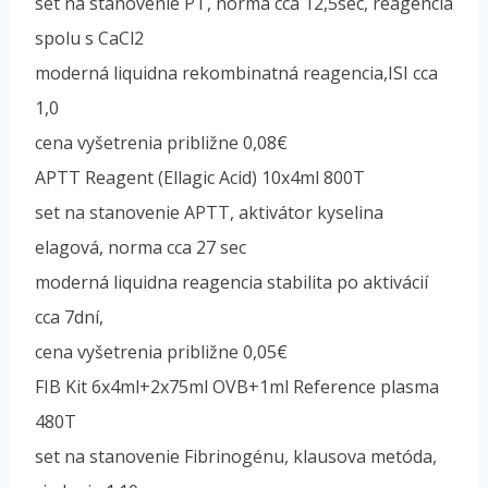
set na stanovenie PT, norma cca 12,5sec, reagencia
spolu s CaCl2
moderná liquidna rekombinatná reagencia,ISI cca
1,0
cena vyšetrenia približne 0,08€
APTT Reagent (Ellagic Acid) 10x4ml 800T
set na stanovenie APTT, aktivátor kyselina
elagová, norma cca 27 sec
moderná liquidna reagencia stabilita po aktivácií
cca 7dní,
cena vyšetrenia približne 0,05€
FIB Kit 6x4ml+2x75ml OVB+1ml Reference plasma
480T
set na stanovenie Fibrinogénu, klausova metóda,