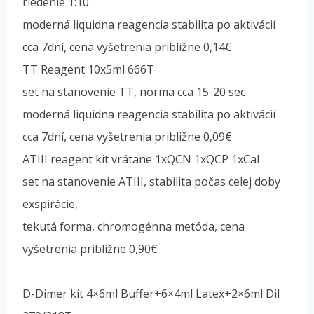
riedenie 1:10
moderná liquidna reagencia stabilita po aktivácií
cca 7dní, cena vyšetrenia približne 0,14€
TT Reagent 10x5ml 666T
set na stanovenie TT, norma cca 15-20 sec
moderná liquidna reagencia stabilita po aktivácií
cca 7dní, cena vyšetrenia približne 0,09€
ATIII reagent kit vrátane 1xQCN 1xQCP 1xCal
set na stanovenie ATIII, stabilita počas celej doby
exspirácie,
tekutá forma, chromogénna metóda, cena
vyšetrenia približne 0,90€
D-Dimer kit 4×6ml Buffer+6×4ml Latex+2×6ml Dil