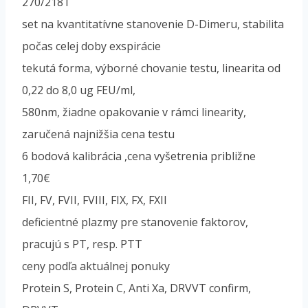
270/218T
set na kvantitatívne stanovenie D-Dimeru, stabilita
počas celej doby exspirácie
tekutá forma, výborné chovanie testu, linearita od
0,22 do 8,0 ug FEU/ml,
580nm, žiadne opakovanie v rámci linearity,
zaručená najnižšia cena testu
6 bodová kalibrácia ,cena vyšetrenia približne
1,70€
FII, FV, FVII, FVIII, FIX, FX, FXII
deficientné plazmy pre stanovenie faktorov,
pracujú s PT, resp. PTT
ceny podľa aktuálnej ponuky
Protein S, Protein C, Anti Xa, DRVVT confirm,