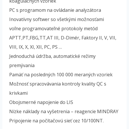
koagulačných vzoriek
PC s programom na ovládanie analyzátora
Inovatívny softwer so všetkými možnosťami
voľne programovateľné protokoly metód
APTT,PT,FBG,TT,AT III, D-Dimér, Faktory II, V, VII,
VIII, IX, X, XI, XII, PC, PS …
Jednoduchá údržba, automatické režimy
premývania
Pamäť na posledných 100 000 meraných vzoriek
Možnosť spracovávania kontroly kvality QC s
krivkami
Obojsmerné napojenie do LIS
Nízke náklady na vyšetrenia – reagencie MINDRAY
Pripojenie na počítačovú sieť cez 10/100NT.