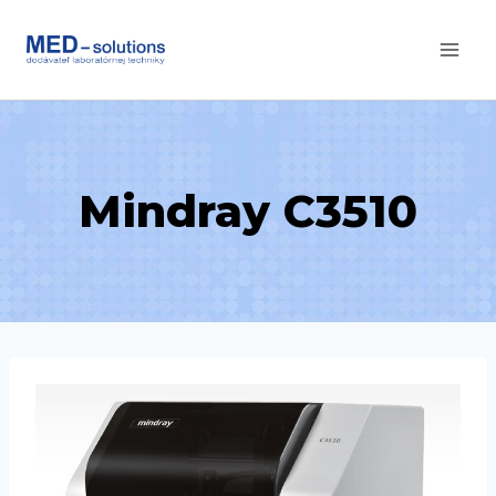
Skip
to
content
Mindray C3510