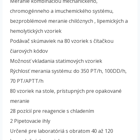
Meranie kombináciou mechanického,
chromogénneho a imuchemického systému,
bezproblémové meranie chilóznych , lipemických a
hemolytických vzoriek
Podávač skúmaviek na 80 vzoriek s čítačkou
čiarových kódov
Možnosť vkladania statimových vzoriek
Rýchlosť merania systému: do 350 PT/h, 100DD/h,
70 PT/APTT/h
80 vzoriek na stole, prístupných pre opakované
meranie
28 pozícií pre reagencie s chladením
2 Pipetovacie ihly
Určené pre laboratóriá s obratom 40 až 120