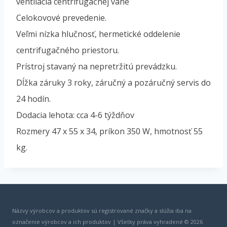
ventilácia centrifugačnej vane
Celokovové prevedenie.
Veľmi nízka hlučnosť, hermetické oddelenie
centrifugačného priestoru.
Prístroj stavaný na nepretržitú prevádzku.
Dĺžka záruky 3 roky, záručný a pozáručný servis do
24 hodín.
Dodacia lehota: cca 4-6 týždňov
Rozmery 47 x 55 x 34, príkon 350 W, hmotnosť 55
kg.
Názvy výrobcov a produktov sú registrované značky a slúžia iba na
označenie výrobcov a ich produktov | Všetky práva vyhradené © 2026