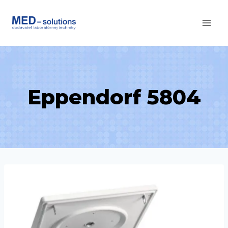
Skip
to
content
Eppendorf 5804